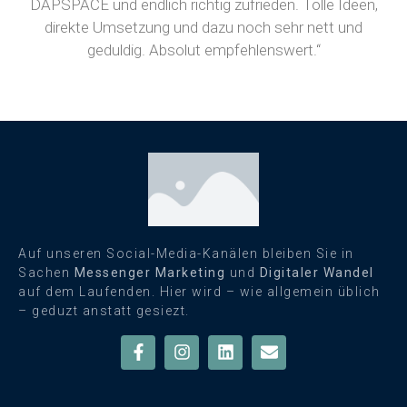
DAPSPACE und endlich richtig zufrieden. Tolle Ideen,
direkte Umsetzung und dazu noch sehr nett und
geduldig. Absolut empfehlenswert.“
Auf unseren Social-Media-Kanälen bleiben Sie in
Sachen
Messenger Marketing
und
Digitaler Wandel
auf dem Laufenden. Hier wird – wie allgemein üblich
– geduzt anstatt gesiezt.